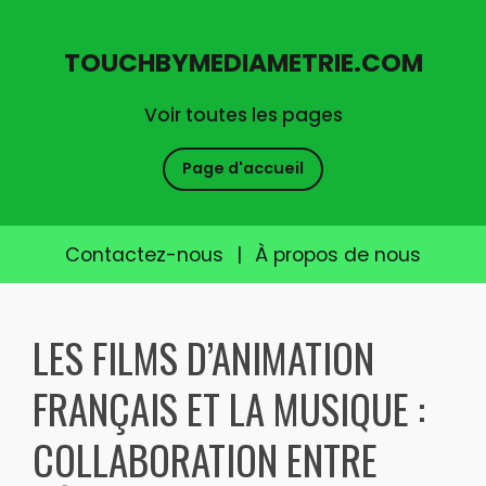
TOUCHBYMEDIAMETRIE.COM
Voir toutes les pages
Page d'accueil
Contactez-nous
|
À propos de nous
Skip
to
LES FILMS D’ANIMATION
content
FRANÇAIS ET LA MUSIQUE :
COLLABORATION ENTRE