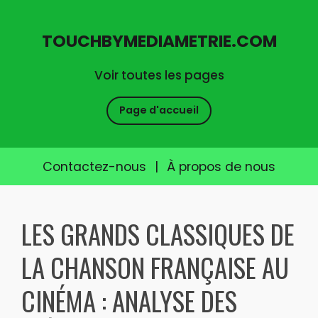
TOUCHBYMEDIAMETRIE.COM
Voir toutes les pages
Page d'accueil
Contactez-nous
|
À propos de nous
Skip
to
LES GRANDS CLASSIQUES DE
content
LA CHANSON FRANÇAISE AU
CINÉMA : ANALYSE DES